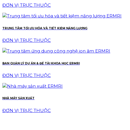
ĐƠN VỊ TRỰC THUỘC
TRUNG TÂM TỐI ƯU HÓA VÀ TIẾT KIỆM NĂNG LƯỢNG
ĐƠN VỊ TRỰC THUỘC
BAN QUẢN LÝ DỰ ÁN & ĐỀ TÀI KHOA HỌC ERMRI
ĐƠN VỊ TRỰC THUỘC
NHÀ MÁY SẢN XUẤT
ĐƠN VỊ TRỰC THUỘC