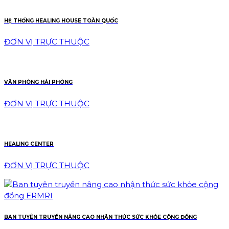
HỆ THỐNG HEALING HOUSE TOÀN QUỐC
ĐƠN VỊ TRỰC THUỘC
VĂN PHÒNG HẢI PHÒNG
ĐƠN VỊ TRỰC THUỘC
HEALING CENTER
ĐƠN VỊ TRỰC THUỘC
BAN TUYÊN TRUYỀN NÂNG CAO NHẬN THỨC SỨC KHỎE CỘNG ĐỒNG