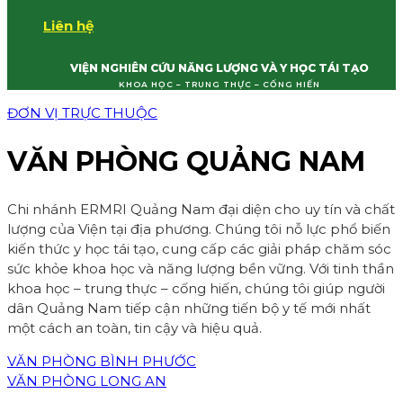
Liên hệ
VIỆN NGHIÊN CỨU NĂNG LƯỢNG VÀ Y HỌC TÁI TẠO
KHOA HỌC – TRUNG THỰC – CỐNG HIẾN
ĐƠN VỊ TRỰC THUỘC
VĂN PHÒNG QUẢNG NAM
Chi nhánh ERMRI Quảng Nam đại diện cho uy tín và chất
lượng của Viện tại địa phương. Chúng tôi nỗ lực phổ biến
kiến thức y học tái tạo, cung cấp các giải pháp chăm sóc
sức khỏe khoa học và năng lượng bền vững. Với tinh thần
khoa học – trung thực – cống hiến, chúng tôi giúp người
dân Quảng Nam tiếp cận những tiến bộ y tế mới nhất
một cách an toàn, tin cậy và hiệu quả.
VĂN PHÒNG BÌNH PHƯỚC
VĂN PHÒNG LONG AN