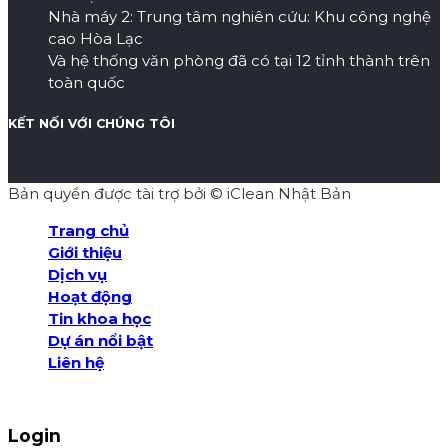
Nhà máy 2: Trung tâm nghiên cứu: Khu công nghệ
cao Hòa Lạc
Và hệ thống văn phòng đã có tại 12 tỉnh thành trên
toàn quốc
KẾT NỐI VỚI CHÚNG TÔI
Bản quyền được tài trợ bởi © iClean Nhật Bản
Trang chủ
Giới thiệu
Dịch vụ
Hoạt động
Tin khoa học
Dự án nổi bật
Liên hệ
VIỆN NGHIÊN CỨU NĂNG LƯỢNG VÀ Y HỌC TÁI TẠO
KHOA HỌC – TRUNG THỰC – CỐNG HIẾN
Login